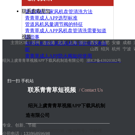
联系青青草短
管道风机厂家风机盘管清洗方法
青青草成人APP选型标准
管道风机风量调节阀的特征
青青草成人APP风机盘管清洗需要知道
视频
哪些事
主营区域：苏州 连云港 北京 上海 浙江 西安 合肥 安徽 成都
如何延长管道风机风机盘管的使用寿命
山西 绍兴 杭州 宁波 
呢
青青草成人APP防火阀如何使用
绍兴上虞青青草视频APP下载风机制造有限公司
浙ICP备43920382号
扫一扫 手机站
联系青青草短视频
/ Contact Us
绍兴上虞青青草视频APP下载风机制
造有限公司
——————————————————
专业、创新、节能
手机：13395859598（微信同号）丁经理
公司电话：13395859598