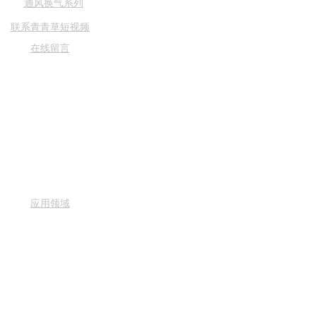
通风换气系列
青青草成人APP系列
联系青青草短视频
风口风阀系列
在线留言
案例中心
新闻资讯
联系青青草短视
频
关于青青草短视
频
应用领域