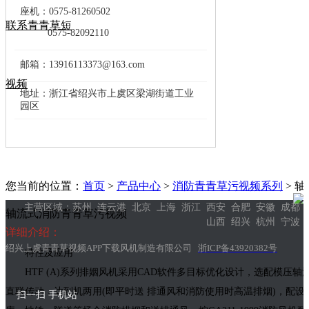
座机：0575-81260502
联系青青草短
0575-82092110
——————————————————
邮箱：13916113373@163.com
——————————————————
视频
地址：浙江省绍兴市上虞区梁湖街道工业
园区
——————————————————
您当前的位置：
首页
>
产品中心
>
消防青青草污视频系列
> 
主营区域：苏州 连云港 北京 上海 浙江 西安 合肥 安徽 成都
轴流式消防青青草污视频
山西 绍兴 杭州 宁波 
详细介绍：
绍兴上虞青青草视频APP下载风机制造有限公司
浙ICP备43920382号
特性及应用
HTF (A)系列排姻风机采用CAD软件多目标优化设计，选配模压轴流叶轮
直联传动，达到机两用(即平时送 排通风和消防使用时高温排烟)，配设电控
扫一扫 手机站