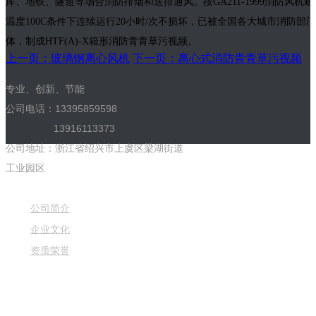
库、地铁、隧道等场合消防排烟和送排通风。按GA211-1999消防风
温度100C条件下连续运行20小时/次不损坏，已被全国各大城市消防部门
体，制成HTF(A)-X箱形消防青青草污视频。
上一页：玻璃钢离心风机
下一页：离心式消防青青草污视频
专业、创新、节能
公司电话：13395859598
13916113373
公司地址：浙江省绍兴市上虞区梁湖街道
工业园区
公司简介
企业文化
资质荣誉