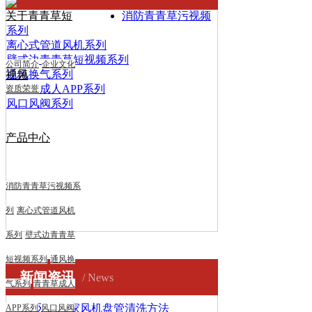
关于青青草短
消防青青草污视频
系列
离心式管道风机系列
壁式边青青草短视频系列
公司简介
企业文化
通风换气系列
视频
青青草成人APP系列
资质荣誉
风口风阀系列
产品中心
消防青青草污视频系
列
离心式管道风机
系列
壁式边青青草
短视频系列
通风换
新闻资讯
/ News
气系列
青青草成人
管道风机厂家风机盘管清洗方法
APP系列
风口风阀