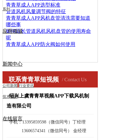
青青草成人APP选型标准
系列
管道风机风量调节阀的特征
青青草成人APP风机盘管清洗需要知道
哪些事
应用领域
如何延长管道风机风机盘管的使用寿命
呢
青青草成人APP防火阀如何使用
新闻中心
联系青青草短视频
/ Contact Us
公司新闻
行业资讯
绍兴上虞青青草视频APP下载风机制
技术资讯
造有限公司
——————————————————
在线留言
手机：13395859598（微信同号）丁经理
13606574341（微信同号） 金经理
——————————————————