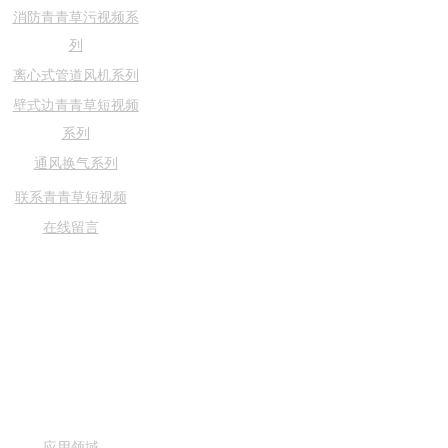
消防青青草污视频系
列
离心式管道风机系列
壁式边青青草短视频
系列
通风换气系列
青青草成人APP系列
联系青青草短视频
风口风阀系列
在线留言
案例中心
新闻资讯
联系青青草短视
频
关于青青草短视
频
应用领域