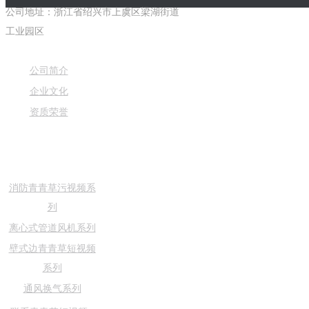
公司地址：浙江省绍兴市上虞区梁湖街道
工业园区
公司简介
企业文化
资质荣誉
消防青青草污视频系
列
离心式管道风机系列
壁式边青青草短视频
系列
通风换气系列