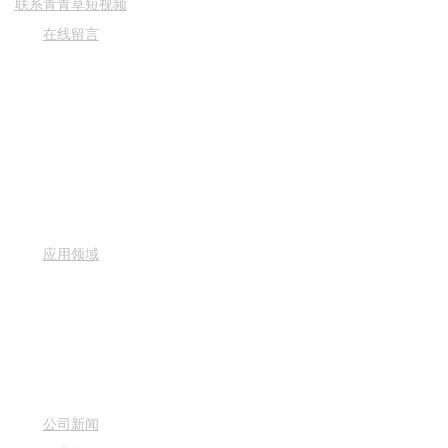
青青草成人APP系列
联系青青草短视频
风口风阀系列
在线留言
案例中心
新闻资讯
联系青青草短视
频
关于青青草短视
频
应用领域
公司新闻