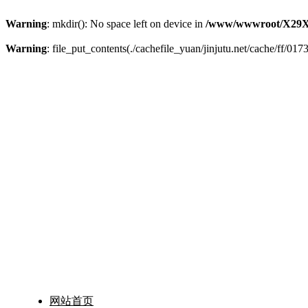
Warning
: mkdir(): No space left on device in
/www/wwwroot/X29X
Warning
: file_put_contents(./cachefile_yuan/jinjutu.net/cache/ff/017
网站首页