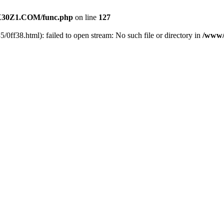
30Z1.COM/func.php
on line
127
35/0ff38.html): failed to open stream: No such file or directory in
/www