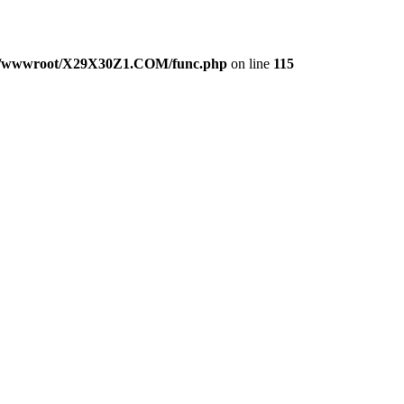
/wwwroot/X29X30Z1.COM/func.php
on line
115