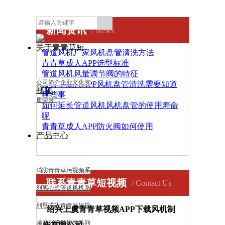
新闻资讯
/ News
关于青青草短
管道风机厂家风机盘管清洗方法
青青草成人APP选型标准
管道风机风量调节阀的特征
公司简介
企业文化
资
青青草成人APP风机盘管清洗需要知道
视频
哪些事
质荣誉
如何延长管道风机风机盘管的使用寿命
呢
青青草成人APP防火阀如何使用
产品中心
消防青青草污视频系
联系青青草短视频
/ Contact Us
列
离心式管道风机系
列
壁式边青青草短视
绍兴上虞青青草视频APP下载风机制
频系列
通风换气系列