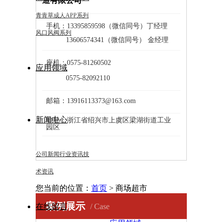
造有限公司
——————————————————
青青草成人APP系列
手机：13395859598（微信同号）丁经理
风口风阀系列
13606574341（微信同号） 金经理
——————————————————
座机：0575-81260502
应用领域
0575-82092110
——————————————————
邮箱：13916113373@163.com
——————————————————
新闻中心
地址：浙江省绍兴市上虞区梁湖街道工业
园区
——————————————————
公司新闻
行业资讯
技
术资讯
您当前的位置：
首页
> 商场超市
案例展示
在线留言
/ Case