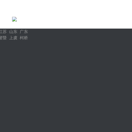
江苏 山东 广东
诸暨 上虞 柯桥