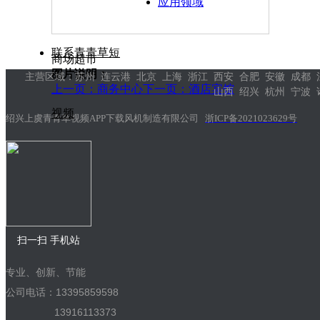
应用领域
联系青青草短
商场超市
图片说明：
主营区域：苏州 连云港 北京 上海 浙江 西安 合肥 安徽 成都 
上一页：商务中心
下一页：酒店宾馆
山西 绍兴 杭州 宁波 
视频
绍兴上虞青青草视频APP下载风机制造有限公司
浙ICP备2021023629号
扫一扫 手机站
专业、创新、节能
公司电话：13395859598
13916113373